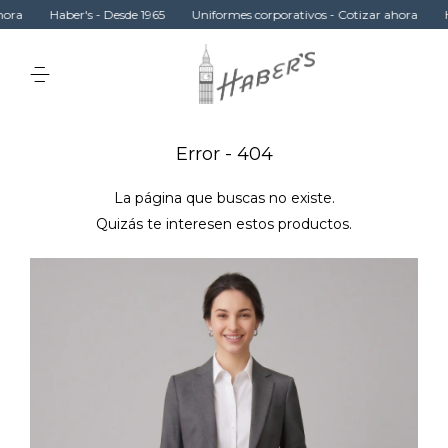
Haber's - Desde 1965
Uniformes corporativos - Cotizar ahora
Haber
Error - 404
La página que buscas no existe.
Quizás te interesen estos productos.